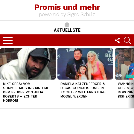
Promis und mehr
powered by Sigrid Schulz
AKTUELLSTE
FOLLO
S
US
Menu
TOP
NEWS
MIKE CEES: VOM
DANIELA KATZENBERGER &
WAHNSIN
SOMMERHAUS INS KINO MIT
LUCAS CORDALIS: UNSERE
GEGEN W
DEM BRUDER VON JULIA
TOCHTER WILL ERNSTHAFT
DORONIN
ROBERTS – ECHTER
MODEL WERDEN
BISHERI
HORROR!