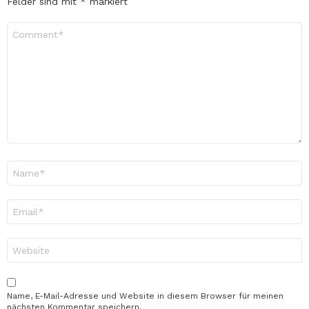
Felder sind mit
*
markiert
Kommentar
*
Name
*
E-
Mail-
Adresse
*
Website
Name, E-Mail-Adresse und Website in diesem Browser für meinen
nächsten Kommentar speichern.