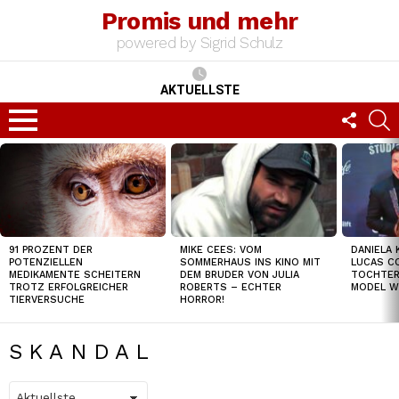
Promis und mehr
powered by Sigrid Schulz
AKTUELLSTE
FOLLO
S
US
Menu
TOP
NEWS
MIKE CEES: VOM
DANIELA 
91 PROZENT DER
SOMMERHAUS INS KINO MIT
LUCAS C
POTENZIELLEN
DEM BRUDER VON JULIA
TOCHTER
MEDIKAMENTE SCHEITERN
ROBERTS – ECHTER
MODEL W
TROTZ ERFOLGREICHER
HORROR!
TIERVERSUCHE
SKANDAL