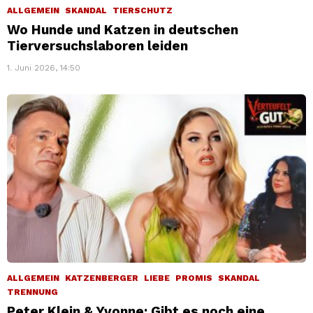
ALLGEMEIN
SKANDAL
TIERSCHUTZ
Wo Hunde und Katzen in deutschen
Tierversuchslaboren leiden
1. Juni 2026, 14:50
ALLGEMEIN
KATZENBERGER
LIEBE
PROMIS
SKANDAL
TRENNUNG
Peter Klein & Yvonne: Gibt es noch eine