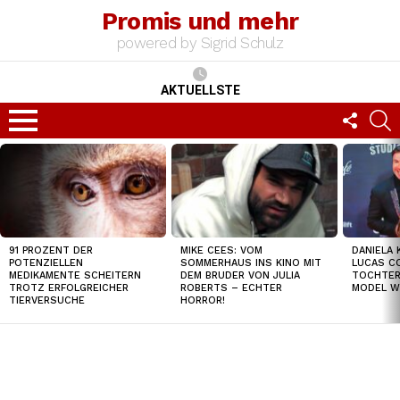
Promis und mehr
powered by Sigrid Schulz
AKTUELLSTE
FOLLO
S
US
Menu
TOP
NEWS
91 PROZENT DER
MIKE CEES: VOM
DANIELA 
POTENZIELLEN
SOMMERHAUS INS KINO MIT
LUCAS C
MEDIKAMENTE SCHEITERN
DEM BRUDER VON JULIA
TOCHTER
TROTZ ERFOLGREICHER
ROBERTS – ECHTER
MODEL W
TIERVERSUCHE
HORROR!