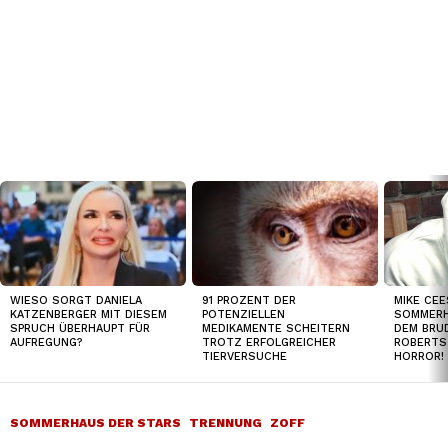
TOP
NEWS
WIESO SORGT DANIELA
91 PROZENT DER
MIKE CEE
KATZENBERGER MIT DIESEM
POTENZIELLEN
SOMMERH
SPRUCH ÜBERHAUPT FÜR
MEDIKAMENTE SCHEITERN
DEM BRUD
AUFREGUNG?
TROTZ ERFOLGREICHER
ROBERTS
TIERVERSUCHE
HORROR!
SOMMERHAUS DER STARS
TRENNUNG
ZOFF