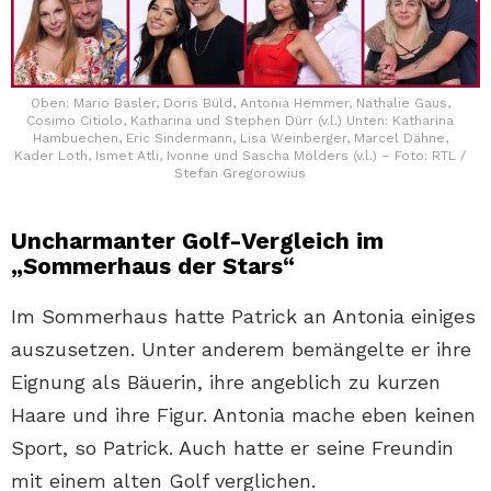
Oben: Mario Basler, Doris Büld, Antonia Hemmer, Nathalie Gaus,
Cosimo Citiolo, Katharina und Stephen Dürr (v.l.) Unten: Katharina
Hambuechen, Eric Sindermann, Lisa Weinberger, Marcel Dähne,
Kader Loth, Ismet Atli, Ivonne und Sascha Mölders (v.l.) – Foto: RTL /
Stefan Gregorowius
Uncharmanter Golf-Vergleich im
„Sommerhaus der Stars“
Im Sommerhaus hatte Patrick an Antonia einiges
auszusetzen. Unter anderem bemängelte er ihre
Eignung als Bäuerin, ihre angeblich zu kurzen
Haare und ihre Figur. Antonia mache eben keinen
Sport, so Patrick. Auch hatte er seine Freundin
mit einem alten Golf verglichen.