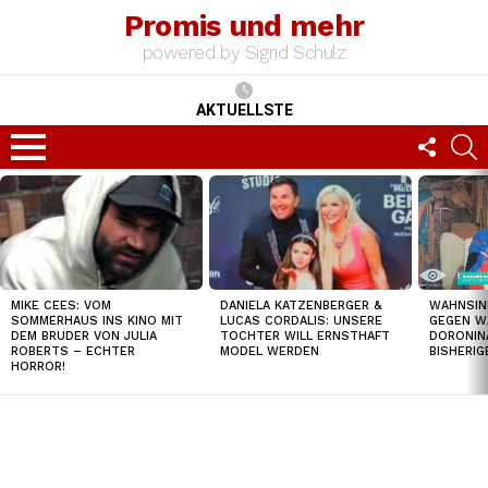
Promis und mehr
powered by Sigrid Schulz
AKTUELLSTE
FOLLO
S
US
Menu
TOP
NEWS
MIKE CEES: VOM
DANIELA KATZENBERGER &
WAHNSIN
SOMMERHAUS INS KINO MIT
LUCAS CORDALIS: UNSERE
GEGEN W
DEM BRUDER VON JULIA
TOCHTER WILL ERNSTHAFT
DORONIN
ROBERTS – ECHTER
MODEL WERDEN
BISHERI
HORROR!