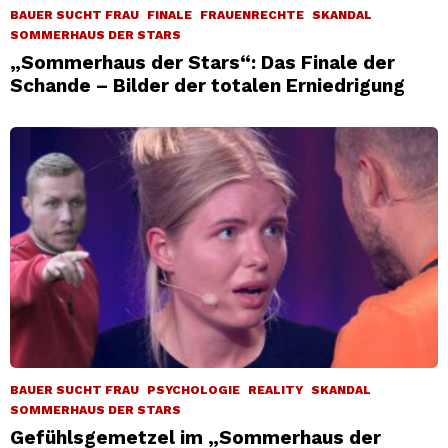
BAUER SUCHT FRAU
FINALE
FRAUENRECHTE
SKANDAL
SOMMERHAUS DER STARS
„Sommerhaus der Stars“: Das Finale der
Schande – Bilder der totalen Erniedrigung
BAUER SUCHT FRAU
PSYCHOLOGIE
REALITY
SKANDAL
SOMMERHAUS DER STARS
Gefühlsgemetzel im „Sommerhaus der