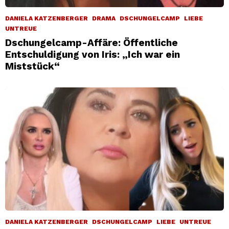
DANIELA KATZENBERGER
DRAMA
DSCHUNGELCAMP
LIEBE
UNTREUE
Dschungelcamp-Affäre: Öffentliche
Entschuldigung von Iris: „Ich war ein
Miststück“
DANIELA KATZENBERGER
DSCHUNGELCAMP
LIEBE
UNTREUE