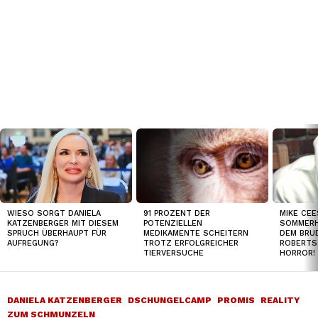
TOP
NEWS
91 PROZENT DER
MIKE CEE
WIESO SORGT DANIELA
POTENZIELLEN
SOMMERH
KATZENBERGER MIT DIESEM
MEDIKAMENTE SCHEITERN
DEM BRUD
SPRUCH ÜBERHAUPT FÜR
TROTZ ERFOLGREICHER
ROBERTS
AUFREGUNG?
TIERVERSUCHE
HORROR!
DANIELA KATZENBERGER
DSCHUNGELCAMP
PROMIS
REALITY
ZUM SCHMUNZELN