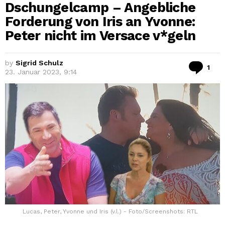
Dschungelcamp – Angebliche
Forderung von Iris an Yvonne:
Peter nicht im Versace v*geln
by
Sigrid Schulz
Co
1
23. Januar 2023, 9:14
Lucas, Peter, Yvonne und Iris (v.l.) - Foto/Screenshots: RTL