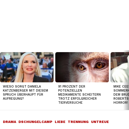
TOP
NEWS
WIESO SORGT DANIELA
91 PROZENT DER
MIKE CEE
KATZENBERGER MIT DIESEM
POTENZIELLEN
SOMMERH
SPRUCH ÜBERHAUPT FÜR
MEDIKAMENTE SCHEITERN
DEM BRUD
AUFREGUNG?
TROTZ ERFOLGREICHER
ROBERTS
TIERVERSUCHE
HORROR!
DRAMA
DSCHUNGELCAMP
LIEBE
TRENNUNG
UNTREUE