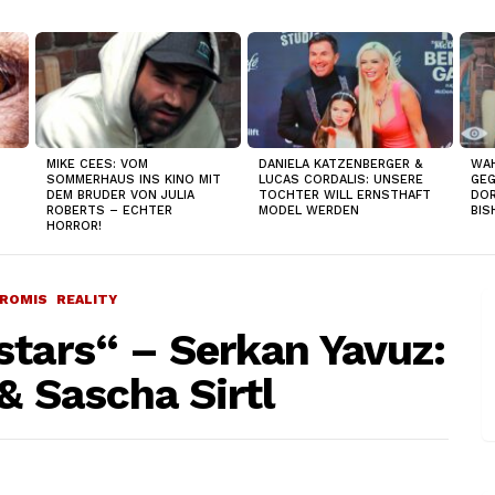
MIKE CEES: VOM
DANIELA KATZENBERGER &
WAH
SOMMERHAUS INS KINO MIT
LUCAS CORDALIS: UNSERE
GEG
DEM BRUDER VON JULIA
TOCHTER WILL ERNSTHAFT
DOR
ROBERTS – ECHTER
MODEL WERDEN
BIS
HORROR!
ROMIS
REALITY
stars“ – Serkan Yavuz:
 & Sascha Sirtl