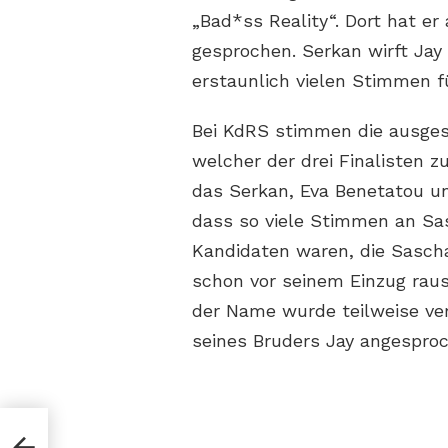
„Bad*ss Reality“. Dort hat e
gesprochen. Serkan wirft Jay 
erstaunlich vielen Stimmen f
Bei KdRS stimmen die ausge
welcher der drei Finalisten z
das Serkan, Eva Benetatou un
dass so viele Stimmen an Sas
Kandidaten waren, die Sascha
schon vor seinem Einzug rausg
der Name wurde teilweise v
seines Bruders Jay angespro
hre
kan &