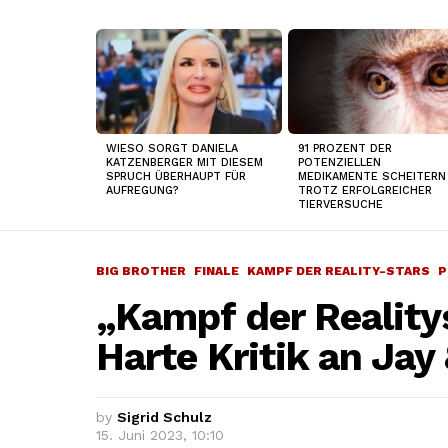
TOP
NEWS
WIESO SORGT DANIELA
91 PROZENT DER
KATZENBERGER MIT DIESEM
POTENZIELLEN
SPRUCH ÜBERHAUPT FÜR
MEDIKAMENTE SCHEITERN
AUFREGUNG?
TROTZ ERFOLGREICHER
TIERVERSUCHE
BIG BROTHER
FINALE
KAMPF DER REALITY-STARS
P
„Kampf der Reality
Harte Kritik an Jay
by
Sigrid Schulz
15. Juni 2023, 10:10