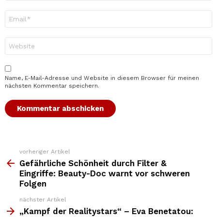
E-
Mail-
Adresse
*
Website
Name, E-Mail-Adresse und Website in diesem Browser für meinen
nächsten Kommentar speichern.
vorheriger Artikel
Weitere
Top
Gefährliche Schönheit durch Filter &
News
Eingriffe: Beauty-Doc warnt vor schweren
Folgen
nächster Artikel
„Kampf der Realitystars“ – Eva Benetatou: