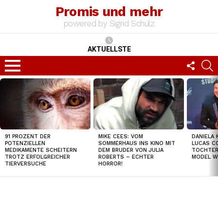
Promis und mehr
powered by Sigrid Schulz
AKTUELLSTE
FOLLO
S
US
Menu
TOP
NEWS
91 PROZENT DER
MIKE CEES: VOM
DANIELA 
POTENZIELLEN
SOMMERHAUS INS KINO MIT
LUCAS C
MEDIKAMENTE SCHEITERN
DEM BRUDER VON JULIA
TOCHTER
TROTZ ERFOLGREICHER
ROBERTS – ECHTER
MODEL W
TIERVERSUCHE
HORROR!