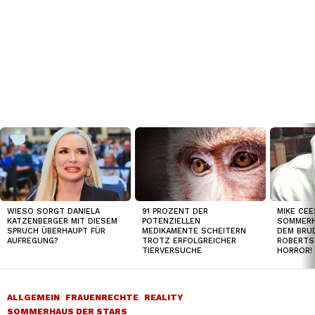
TOP
NEWS
WIESO SORGT DANIELA
91 PROZENT DER
MIKE CEE
KATZENBERGER MIT DIESEM
POTENZIELLEN
SOMMERH
SPRUCH ÜBERHAUPT FÜR
MEDIKAMENTE SCHEITERN
DEM BRUD
AUFREGUNG?
TROTZ ERFOLGREICHER
ROBERTS
TIERVERSUCHE
HORROR!
ALLGEMEIN
FRAUENRECHTE
REALITY
SOMMERHAUS DER STARS