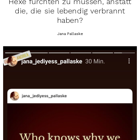
Hexe fürchten zu müssen, anstatt
die, die sie lebendig verbrannt
haben?
Jana Pallaske