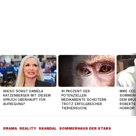
TOP
NEWS
WIESO SORGT DANIELA
91 PROZENT DER
MIKE CEE
KATZENBERGER MIT DIESEM
POTENZIELLEN
SOMMERH
SPRUCH ÜBERHAUPT FÜR
MEDIKAMENTE SCHEITERN
DEM BRUD
AUFREGUNG?
TROTZ ERFOLGREICHER
ROBERTS
TIERVERSUCHE
HORROR!
DRAMA
REALITY
SKANDAL
SOMMERHAUS DER STARS