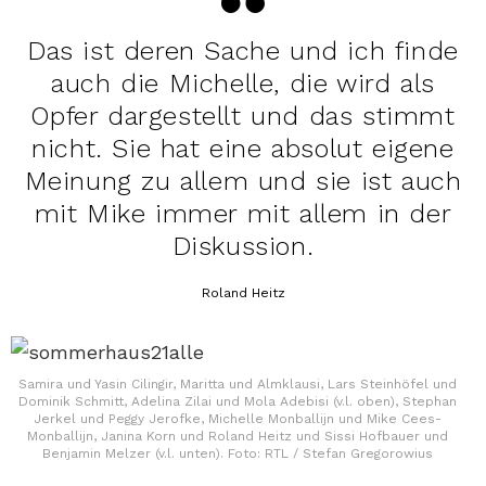
Das ist deren Sache und ich finde
auch die Michelle, die wird als
Opfer dargestellt und das stimmt
nicht. Sie hat eine absolut eigene
Meinung zu allem und sie ist auch
mit Mike immer mit allem in der
Diskussion.
Roland Heitz
Samira und Yasin Cilingir, Maritta und Almklausi, Lars Steinhöfel und
Dominik Schmitt, Adelina Zilai und Mola Adebisi (v.l. oben), Stephan
Jerkel und Peggy Jerofke, Michelle Monballijn und Mike Cees-
Monballijn, Janina Korn und Roland Heitz und Sissi Hofbauer und
Benjamin Melzer (v.l. unten). Foto: RTL / Stefan Gregorowius