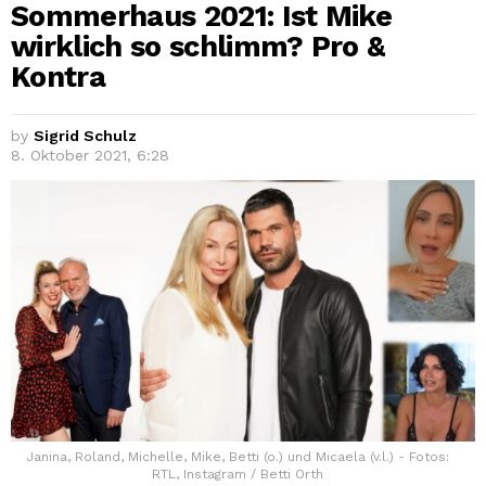
Sommerhaus 2021: Ist Mike
wirklich so schlimm? Pro &
Kontra
by
Sigrid Schulz
8. Oktober 2021, 6:28
Janina, Roland, Michelle, Mike, Betti (o.) und Micaela (v.l.) - Fotos:
RTL, Instagram / Betti Orth