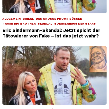
ALLGEMEIN
B:REAL
DAS GROSSE PROMI-BÜSSEN
PROMI BIG BROTHER
SKANDAL
SOMMERHAUS DER STARS
Eric Sindermann-Skandal: Jetzt spicht der
Tätowierer von Fake – Ist das jetzt wahr?