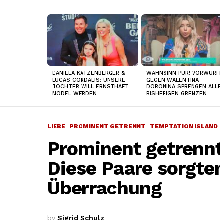
TOP
NEWS
DANIELA KATZENBERGER &
WAHNSINN PUR! VORWÜRF
LUCAS CORDALIS: UNSERE
GEGEN WALENTINA
TOCHTER WILL ERNSTHAFT
DORONINA SPRENGEN ALL
MODEL WERDEN
BISHERIGEN GRENZEN
LIEBE
PROMINENT GETRENNT
TEMPTATION ISLAND
Prominent getrenn
Diese Paare sorgten
Überrachung
by
Sigrid Schulz