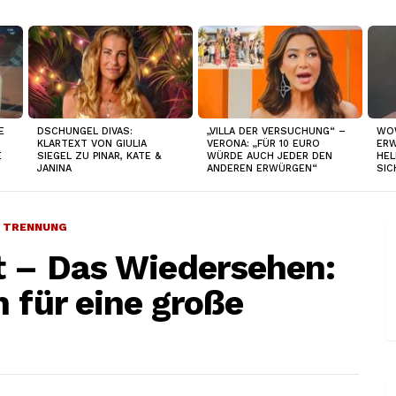
E
DSCHUNGEL DIVAS:
„VILLA DER VERSUCHUNG“ –
WO
KLARTEXT VON GIULIA
VERONA: „FÜR 10 EURO
ERW
E
SIEGEL ZU PINAR, KATE &
WÜRDE AUCH JEDER DEN
HEL
JANINA
ANDEREN ERWÜRGEN“
SIC
TRENNUNG
t – Das Wiedersehen:
 für eine große