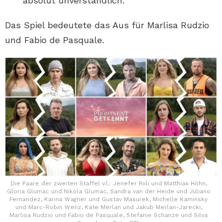
absolut unverständlich.“
Das Spiel bedeutete das Aus für Marlisa Rudzio
und Fabio de Pasquale.
Die Paare der zweiten Staffel v.l.: Jenefer Riili und Matthias Höhn,
Gloria Glumac und Nikola Glumac, Sandra van der Heide und Juliano
Fernandez, Karina Wagner und Gustav Masurek, Michelle Kaminsky
und Marc-Robin Wenz, Kate Merlan und Jakub Merlan-Jarecki,
Marlisa Rudzio und Fabio de Pasquale, Stefanie Schanze und Silva