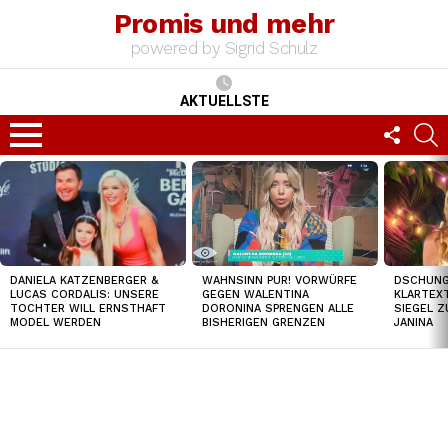
Promis und mehr
powered by Sigrid Schulz
AKTUELLSTE
FOLLO
S
US
Menu
TOP
NEWS
DANIELA KATZENBERGER &
DSCHUNGE
WAHNSINN PUR! VORWÜRFE
LUCAS CORDALIS: UNSERE
KLARTEXT
GEGEN WALENTINA
TOCHTER WILL ERNSTHAFT
SIEGEL Z
DORONINA SPRENGEN ALLE
MODEL WERDEN
JANINA
BISHERIGEN GRENZEN