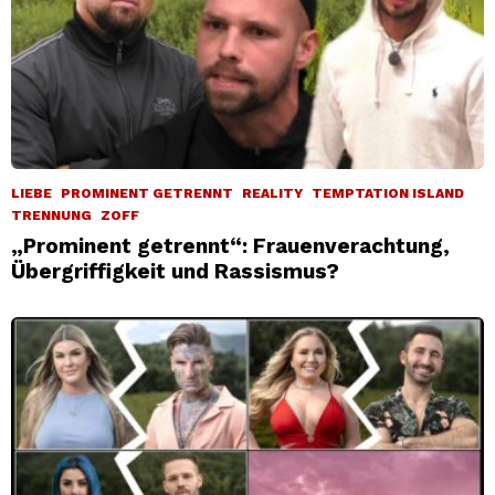
LIEBE
PROMINENT GETRENNT
REALITY
TEMPTATION ISLAND
TRENNUNG
ZOFF
„Prominent getrennt“: Frauenverachtung,
Übergriffigkeit und Rassismus?