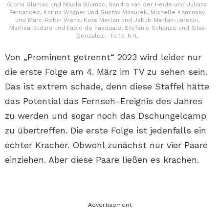
Gloria Glumac und Nikola Glumac, Sandra van der Heide und Juliano
Fernandez, Karina Wagner und Gustav Masurek, Michelle Kaminsky
und Marc-Robin Wenz, Kate Merlan und Jakub Merlan-Jarecki,
Marlisa Rudzio und Fabio de Pasquale, Stefanie Schanze und Silva
Gonzalez - Foto: RTL
Von „Prominent getrennt“ 2023 wird leider nur
die erste Folge am 4. März im TV zu sehen sein.
Das ist extrem schade, denn diese Staffel hätte
das Potential das Fernseh-Ereignis des Jahres
zu werden und sogar noch das Dschungelcamp
zu übertreffen. Die erste Folge ist jedenfalls ein
echter Kracher. Obwohl zunächst nur vier Paare
einziehen. Aber diese Paare ließen es krachen.
Advertisement