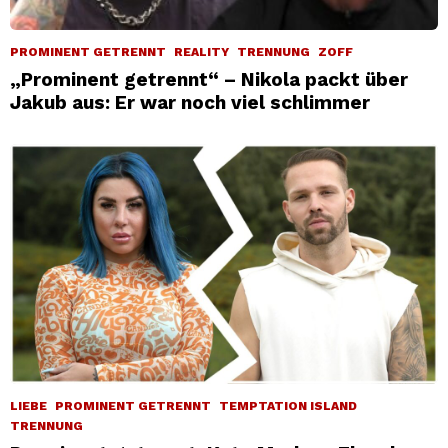
PROMINENT GETRENNT
REALITY
TRENNUNG
ZOFF
„Prominent getrennt“ – Nikola packt über
Jakub aus: Er war noch viel schlimmer
LIEBE
PROMINENT GETRENNT
TEMPTATION ISLAND
TRENNUNG