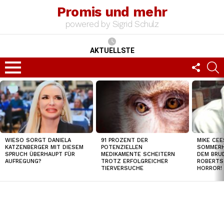
Promis und mehr
powered by Sigrid Schulz
AKTUELLSTE
FOLLO
S
US
Menu
TOP
NEWS
WIESO SORGT DANIELA
91 PROZENT DER
MIKE CEE
KATZENBERGER MIT DIESEM
POTENZIELLEN
SOMMERH
SPRUCH ÜBERHAUPT FÜR
MEDIKAMENTE SCHEITERN
DEM BRUD
AUFREGUNG?
TROTZ ERFOLGREICHER
ROBERTS
TIERVERSUCHE
HORROR!