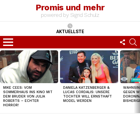
Promis und mehr
powered by Sigrid Schulz
AKTUELLSTE
FOLLO
S
US
Menu
TOP
NEWS
MIKE CEES: VOM
DANIELA KATZENBERGER &
WAHNSIN
SOMMERHAUS INS KINO MIT
LUCAS CORDALIS: UNSERE
GEGEN W
DEM BRUDER VON JULIA
TOCHTER WILL ERNSTHAFT
DORONIN
ROBERTS – ECHTER
MODEL WERDEN
BISHERI
HORROR!