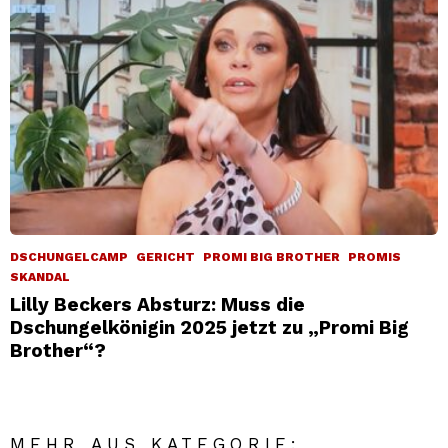
DSCHUNGELCAMP
GERICHT
PROMI BIG BROTHER
PROMIS
SKANDAL
Lilly Beckers Absturz: Muss die
Dschungelkönigin 2025 jetzt zu „Promi Big
Brother“?
MEHR AUS KATEGORIE: