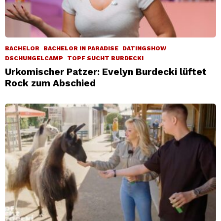
BACHELOR
BACHELOR IN PARADISE
DATINGSHOW
DSCHUNGELCAMP
TOPF SUCHT BURDECKI
Urkomischer Patzer: Evelyn Burdecki lüftet
Rock zum Abschied