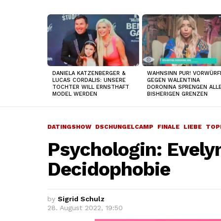
TOP
NEWS
DANIELA KATZENBERGER &
WAHNSINN PUR! VORWÜRF
LUCAS CORDALIS: UNSERE
GEGEN WALENTINA
TOCHTER WILL ERNSTHAFT
DORONINA SPRENGEN ALL
MODEL WERDEN
BISHERIGEN GRENZEN
DATINGSHOW
DSCHUNGELCAMP
FINALE
LIEBE
TOP
Psychologin: Evely
Decidophobie
by
Sigrid Schulz
28. August 2022, 19:50