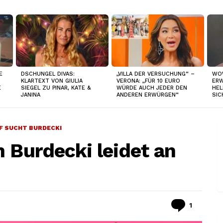
E
DSCHUNGEL DIVAS:
„VILLA DER VERSUCHUNG“ –
WO
KLARTEXT VON GIULIA
VERONA: „FÜR 10 EURO
ERW
E
SIEGEL ZU PINAR, KATE &
WÜRDE AUCH JEDER DEN
HEL
JANINA
ANDEREN ERWÜRGEN“
SIC
F SUCHT BURDECKI
n Burdecki leidet an
Commen
1