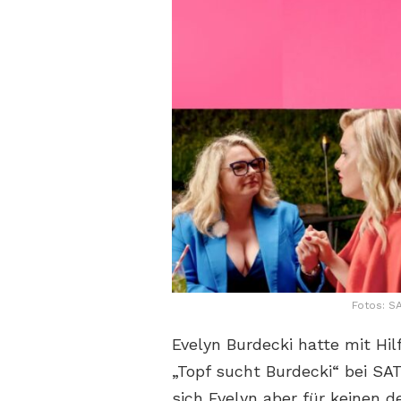
Fotos: SA
Evelyn Burdecki hatte mit Hil
„Topf sucht Burdecki“ bei SA
sich Evelyn aber für keinen d