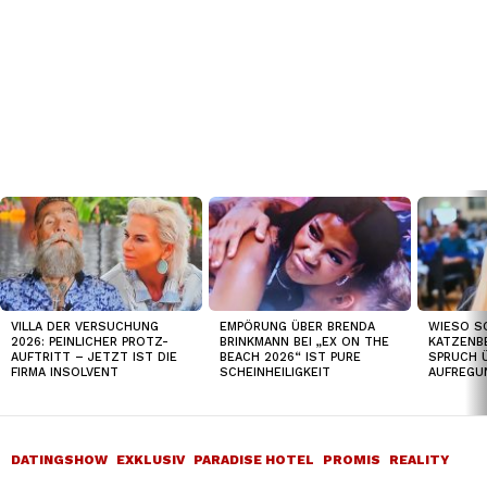
TOP
NEWS
VILLA DER VERSUCHUNG
EMPÖRUNG ÜBER BRENDA
WIESO S
2026: PEINLICHER PROTZ-
BRINKMANN BEI „EX ON THE
KATZENB
AUFTRITT – JETZT IST DIE
BEACH 2026“ IST PURE
SPRUCH 
FIRMA INSOLVENT
SCHEINHEILIGKEIT
AUFREGU
DATINGSHOW
EXKLUSIV
PARADISE HOTEL
PROMIS
REALITY