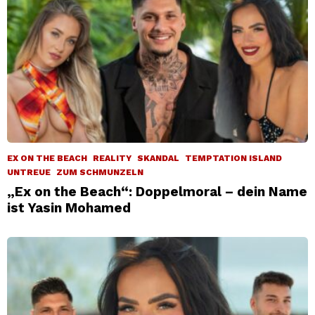
EX ON THE BEACH
REALITY
SKANDAL
TEMPTATION ISLAND
UNTREUE
ZUM SCHMUNZELN
„Ex on the Beach“: Doppelmoral – dein Name
ist Yasin Mohamed