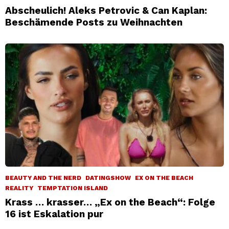
Abscheulich! Aleks Petrovic & Can Kaplan:
Beschämende Posts zu Weihnachten
BEAUTY AND THE NERD
DATINGSHOW
EX ON THE BEACH
REALITY
TEMPTATION ISLAND
Krass … krasser… „Ex on the Beach“: Folge
16 ist Eskalation pur