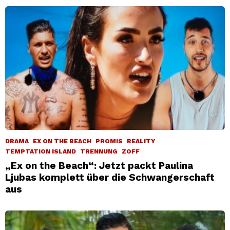
DRAMA
EX ON THE BEACH
PROMIS
REALITY
TEMPTATION ISLAND
TRENNUNG
ZOFF
„Ex on the Beach“: Jetzt packt Paulina
Ljubas komplett über die Schwangerschaft
aus