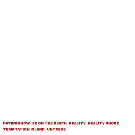
DATINGSHOW
EX ON THE BEACH
REALITY
REALITY SHORE
TEMPTATION ISLAND
UNTREUE