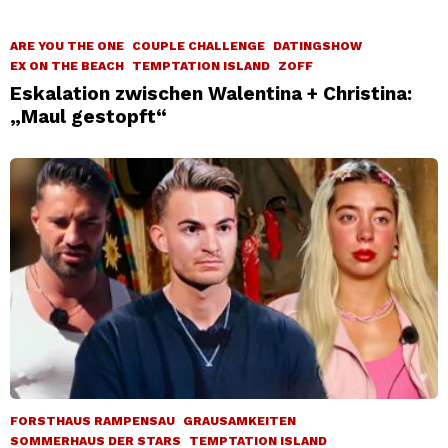
ARE YOU THE ONE
COUPLE CHALLENGE
DATINGSHOW
EX ON THE BEACH
TEMPTATION ISLAND
ZOFF
Eskalation zwischen Walentina + Christina:
„Maul gestopft“
FORSTHAUS RAMPENSAU
GRAUSAMKEITEN
SOMMERHAUS DER STARS
TEMPTATION ISLAND