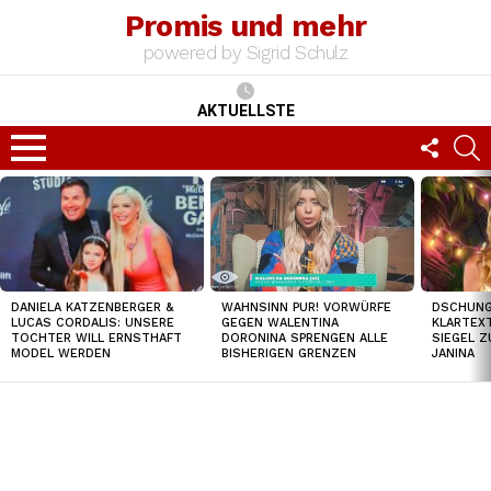
Promis und mehr
powered by Sigrid Schulz
AKTUELLSTE
FOLLO
S
US
Menu
TOP
NEWS
DANIELA KATZENBERGER &
DSCHUNGE
WAHNSINN PUR! VORWÜRFE
LUCAS CORDALIS: UNSERE
KLARTEXT
GEGEN WALENTINA
TOCHTER WILL ERNSTHAFT
SIEGEL Z
DORONINA SPRENGEN ALLE
MODEL WERDEN
JANINA
BISHERIGEN GRENZEN