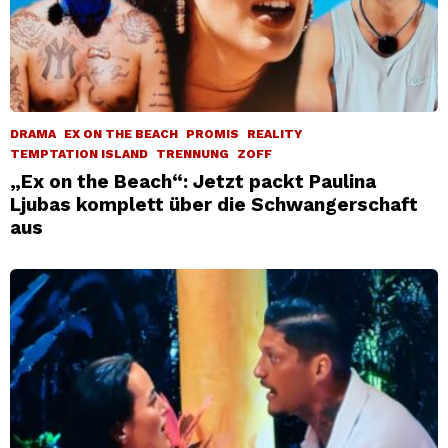
DRAMA
EX ON THE BEACH
PROMIS
REALITY
TEMPTATION ISLAND
TRENNUNG
ZOFF
„Ex on the Beach“: Jetzt packt Paulina
Ljubas komplett über die Schwangerschaft
aus