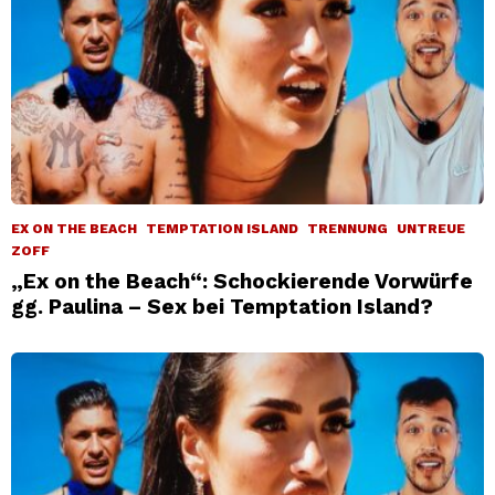
EX ON THE BEACH
TEMPTATION ISLAND
TRENNUNG
UNTREUE
ZOFF
„Ex on the Beach“: Schockierende Vorwürfe
gg. Paulina – Sex bei Temptation Island?