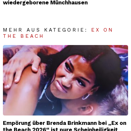
wiedergeborene Münchhausen
MEHR AUS KATEGORIE:
EX ON
THE BEACH
Empörung über Brenda Brinkmann bei „Ex on
the Beach 2026“ ist pure Scheinheiligkeit