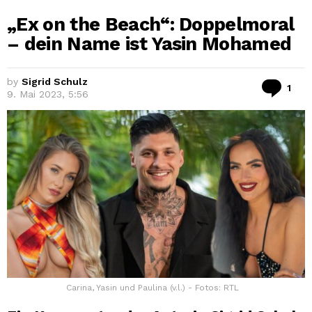
„Ex on the Beach“: Doppelmoral
– dein Name ist Yasin Mohamed
by
Sigrid Schulz
Co
1
9. Mai 2023, 5:56
Carina, Yasin und Paulina (v.l.) - Fotos: RTL