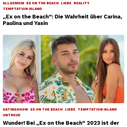
ALLGEMEIN
EX ON THE BEACH
LIEBE
REALITY
TEMPTATION ISLAND
„Ex on the Beach“: Die Wahrheit über Carina,
Paulina und Yasin
DATINGSHOW
EX ON THE BEACH
LIEBE
TEMPTATION ISLAND
UNTREUE
Wunder! Bei „Ex on the Beach“ 2023 ist der