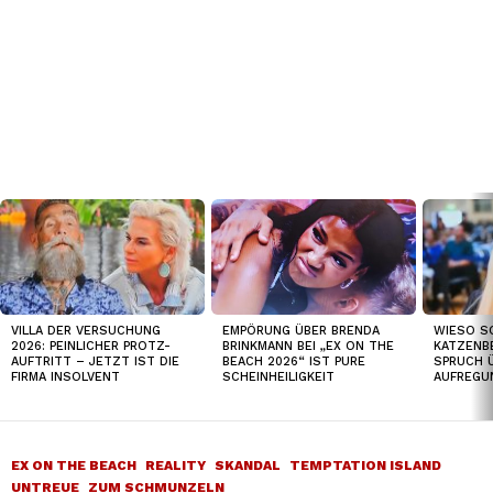
TOP
NEWS
VILLA DER VERSUCHUNG
WIESO S
EMPÖRUNG ÜBER BRENDA
2026: PEINLICHER PROTZ-
KATZENB
BRINKMANN BEI „EX ON THE
AUFTRITT – JETZT IST DIE
SPRUCH 
BEACH 2026“ IST PURE
FIRMA INSOLVENT
AUFREGU
SCHEINHEILIGKEIT
EX ON THE BEACH
REALITY
SKANDAL
TEMPTATION ISLAND
UNTREUE
ZUM SCHMUNZELN