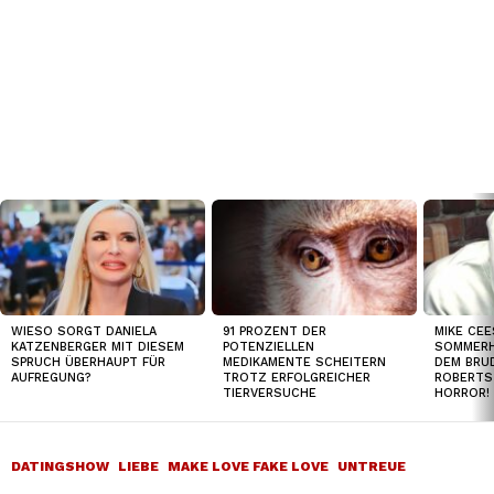
TOP
NEWS
WIESO SORGT DANIELA
91 PROZENT DER
MIKE CEE
KATZENBERGER MIT DIESEM
POTENZIELLEN
SOMMERH
SPRUCH ÜBERHAUPT FÜR
MEDIKAMENTE SCHEITERN
DEM BRUD
AUFREGUNG?
TROTZ ERFOLGREICHER
ROBERTS
TIERVERSUCHE
HORROR!
DATINGSHOW
LIEBE
MAKE LOVE FAKE LOVE
UNTREUE