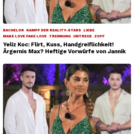
BACHELOR
KAMPF DER REALITY-STARS
LIEBE
MAKE LOVE FAKE LOVE
TRENNUNG
UNTREUE
ZOFF
Yeliz Koc: Flirt, Kuss, Handgreiflichkeit!
Ärgernis Max? Heftige Vorwürfe von Jannik