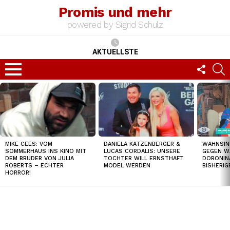
Promis und mehr
powered by Sigrid Schulz
AKTUELLSTE
FOLLO
S
US
Menu
TOP
NEWS
MIKE CEES: VOM
DANIELA KATZENBERGER &
WAHNSIN
SOMMERHAUS INS KINO MIT
LUCAS CORDALIS: UNSERE
GEGEN W
DEM BRUDER VON JULIA
TOCHTER WILL ERNSTHAFT
DORONIN
ROBERTS – ECHTER
MODEL WERDEN
BISHERI
HORROR!