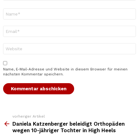
Name
*
E-
Mail-
Adresse
*
Website
Name, E-Mail-Adresse und Website in diesem Browser für meinen
nächsten Kommentar speichern.
vorheriger Artikel
Weitere
Top
Daniela Katzenberger beleidigt Orthopäden
News
wegen 10-jähriger Tochter in High Heels