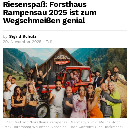
Riesenspaß: Forsthaus
Rampensau 2025 ist zum
Wegschmeißen genial
by
Sigrid Schulz
29. November 2025, 17:11
Der Cast von "Forsthaus Rampensau Germany 2025": Melina Hoch;
Max Bornmann; Walentina Doronina; Leon Content; Gina Beckmann;