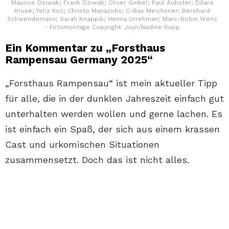
Maurice Dziwak; Frank Dziwak; Oliver Ginkel; Paul Aubster; Dilara
Kruse; Yeliz Koc; Christo Manazidis; C-Bas Meichsner; Bernhard
Schwendemann; Sarah Knappik; Henna Urrehman; Marc-Robin Wenz
- Fotomontage Copyright: Joyn/Nadine Rupp
Ein Kommentar zu „Forsthaus
Rampensau Germany 2025“
„Forsthaus Rampensau“ ist mein aktueller Tipp
für alle, die in der dunklen Jahreszeit einfach gut
unterhalten werden wollen und gerne lachen. Es
ist einfach ein Spaß, der sich aus einem krassen
Cast und urkomischen Situationen
zusammensetzt. Doch das ist nicht alles.