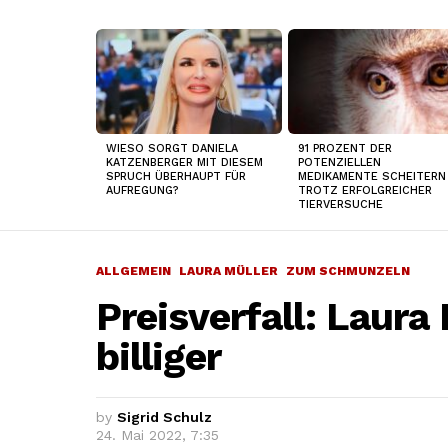
TOP
NEWS
WIESO SORGT DANIELA
91 PROZENT DER
KATZENBERGER MIT DIESEM
POTENZIELLEN
SPRUCH ÜBERHAUPT FÜR
MEDIKAMENTE SCHEITERN
AUFREGUNG?
TROTZ ERFOLGREICHER
TIERVERSUCHE
ALLGEMEIN
LAURA MÜLLER
ZUM SCHMUNZELN
Preisverfall: Laura 
billiger
by
Sigrid Schulz
24. Mai 2022, 7:35