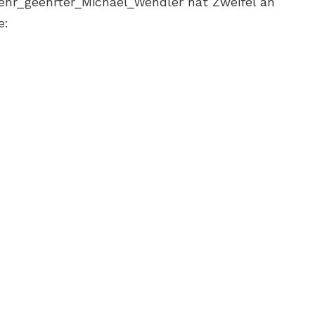
ehr_geehrter_Michael_Wendler hat Zweifel an
e: