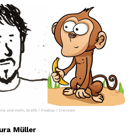
is und mehr, Grafik / Pixabay / Creozavr
ura Müller