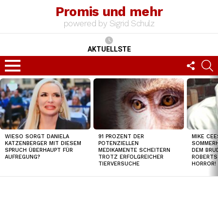
Promis und mehr
powered by Sigrid Schulz
AKTUELLSTE
FOLLO
S
US
Menu
TOP
NEWS
WIESO SORGT DANIELA
91 PROZENT DER
MIKE CEE
KATZENBERGER MIT DIESEM
POTENZIELLEN
SOMMERH
SPRUCH ÜBERHAUPT FÜR
MEDIKAMENTE SCHEITERN
DEM BRUD
AUFREGUNG?
TROTZ ERFOLGREICHER
ROBERTS
TIERVERSUCHE
HORROR!