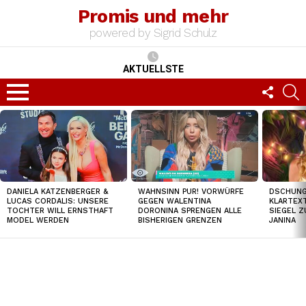
Promis und mehr
powered by Sigrid Schulz
AKTUELLSTE
FOLLO
S
US
Menu
TOP
NEWS
DSCHUNGE
DANIELA KATZENBERGER &
WAHNSINN PUR! VORWÜRFE
KLARTEXT
LUCAS CORDALIS: UNSERE
GEGEN WALENTINA
SIEGEL Z
TOCHTER WILL ERNSTHAFT
DORONINA SPRENGEN ALLE
JANINA
MODEL WERDEN
BISHERIGEN GRENZEN