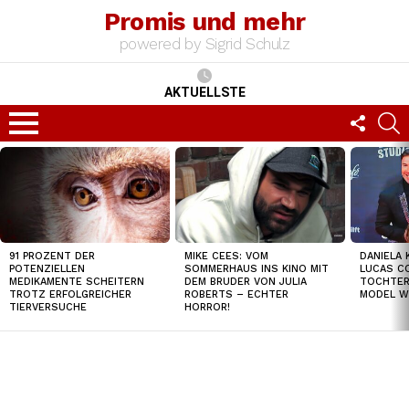
Promis und mehr
powered by Sigrid Schulz
AKTUELLSTE
FOLLO
S
US
Menu
TOP
NEWS
91 PROZENT DER
MIKE CEES: VOM
DANIELA 
POTENZIELLEN
SOMMERHAUS INS KINO MIT
LUCAS C
MEDIKAMENTE SCHEITERN
DEM BRUDER VON JULIA
TOCHTER
TROTZ ERFOLGREICHER
ROBERTS – ECHTER
MODEL W
TIERVERSUCHE
HORROR!