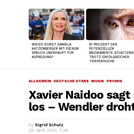
TOP
NEWS
WIESO SORGT DANIELA
91 PROZENT DER
KATZENBERGER MIT DIESEM
POTENZIELLEN
SPRUCH ÜBERHAUPT FÜR
MEDIKAMENTE SCHEITERN
AUFREGUNG?
TROTZ ERFOLGREICHER
TIERVERSUCHE
ALLGEMEIN
DEUTSCHE STARS
MUSIK
PROMIS
Xavier Naidoo sagt
los – Wendler droh
by
Sigrid Schulz
20. April 2022, 7:38