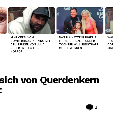
MIKE CEES: VOM
DANIELA KATZENBERGER &
WAH
SOMMERHAUS INS KINO MIT
LUCAS CORDALIS: UNSERE
GEG
DEM BRUDER VON JULIA
TOCHTER WILL ERNSTHAFT
DOR
ROBERTS – ECHTER
MODEL WERDEN
BIS
HORROR!
 sich von Querdenkern
t
Kommen
2