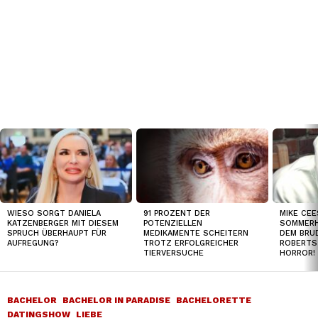
TOP
NEWS
WIESO SORGT DANIELA
91 PROZENT DER
MIKE CEE
KATZENBERGER MIT DIESEM
POTENZIELLEN
SOMMERH
SPRUCH ÜBERHAUPT FÜR
MEDIKAMENTE SCHEITERN
DEM BRUD
AUFREGUNG?
TROTZ ERFOLGREICHER
ROBERTS
TIERVERSUCHE
HORROR!
BACHELOR
BACHELOR IN PARADISE
BACHELORETTE
DATINGSHOW
LIEBE