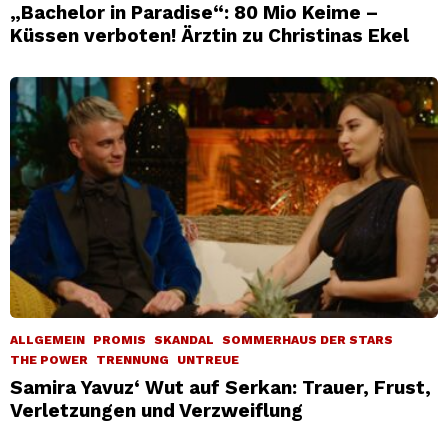
„Bachelor in Paradise“: 80 Mio Keime –
Küssen verboten! Ärztin zu Christinas Ekel
ALLGEMEIN
PROMIS
SKANDAL
SOMMERHAUS DER STARS
THE POWER
TRENNUNG
UNTREUE
Samira Yavuz‘ Wut auf Serkan: Trauer, Frust,
Verletzungen und Verzweiflung