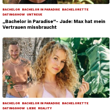
BACHELOR
BACHELOR IN PARADISE
BACHELORETTE
DATINGSHOW
UNTREUE
„Bachelor in Paradise“- Jade: Max hat mein
Vertrauen missbraucht
BACHELOR
BACHELOR IN PARADISE
BACHELORETTE
DATINGSHOW
LIEBE
REALITY