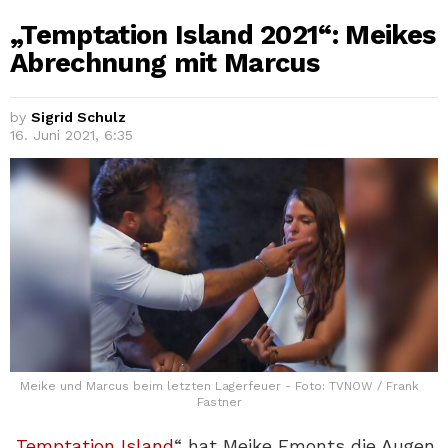
„Temptation Island 2021“: Meikes
Abrechnung mit Marcus
by
Sigrid Schulz
16. Juni 2021, 6:35
Meike und Marcus beim letzten Lagerfeuer - Foto: TVNOW / Frank
Fastner
„
Temptation Island
“ hat Meike Emonts die Augen