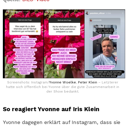
Screenshots: Instagram/
Yvonne Woelke
,
Peter Klein
– Letzterer
hatte sich öffentlich bei Yvonne über die gute Zusammenarbeit in
der Show bedankt.
So reagiert Yvonne auf Iris Klein
Yvonne dagegen erklärt auf Instagram, dass sie