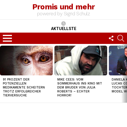
Promis und mehr
powered by Sigrid Schulz
AKTUELLSTE
FOLLO
S
US
Menu
TOP
NEWS
91 PROZENT DER
MIKE CEES: VOM
DANIELA 
POTENZIELLEN
SOMMERHAUS INS KINO MIT
LUCAS C
MEDIKAMENTE SCHEITERN
DEM BRUDER VON JULIA
TOCHTER
TROTZ ERFOLGREICHER
ROBERTS – ECHTER
MODEL W
TIERVERSUCHE
HORROR!