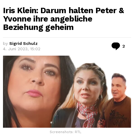
Iris Klein: Darum halten Peter &
Yvonne ihre angebliche
Beziehung geheim
by
Sigrid Schulz
Ko
2
4. Juni 2023, 15:02
Screenshots: RTL