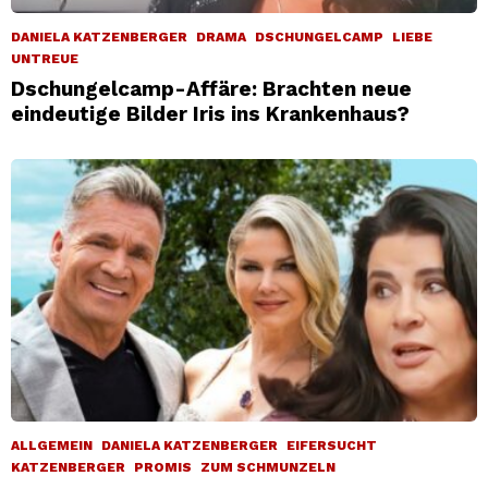
DANIELA KATZENBERGER
DRAMA
DSCHUNGELCAMP
LIEBE
UNTREUE
Dschungelcamp-Affäre: Brachten neue
eindeutige Bilder Iris ins Krankenhaus?
ALLGEMEIN
DANIELA KATZENBERGER
EIFERSUCHT
KATZENBERGER
PROMIS
ZUM SCHMUNZELN