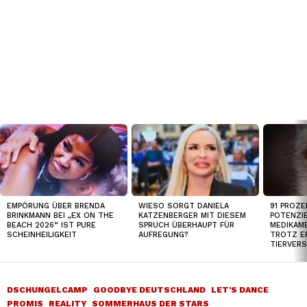
TOP
NEWS
EMPÖRUNG ÜBER BRENDA
WIESO SORGT DANIELA
91 PROZE
BRINKMANN BEI „EX ON THE
KATZENBERGER MIT DIESEM
POTENZI
BEACH 2026“ IST PURE
SPRUCH ÜBERHAUPT FÜR
MEDIKAM
SCHEINHEILIGKEIT
AUFREGUNG?
TROTZ E
TIERVER
DSCHUNGELCAMP
GOODBYE DEUTSCHLAND
LET'S DANCE
PROMIS
REALITY
SOMMERHAUS DER STARS