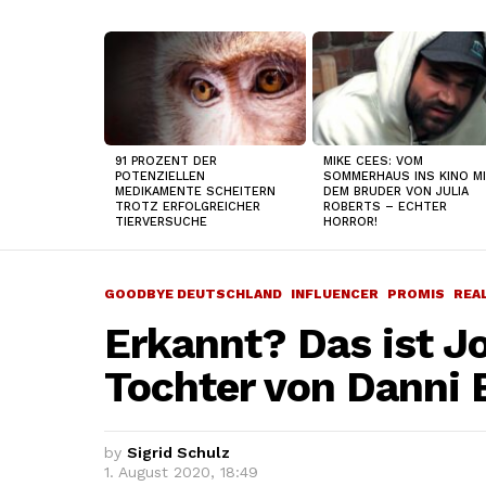
TOP
NEWS
91 PROZENT DER
MIKE CEES: VOM
POTENZIELLEN
SOMMERHAUS INS KINO M
MEDIKAMENTE SCHEITERN
DEM BRUDER VON JULIA
TROTZ ERFOLGREICHER
ROBERTS – ECHTER
TIERVERSUCHE
HORROR!
GOODBYE DEUTSCHLAND
INFLUENCER
PROMIS
REA
Erkannt? Das ist J
Tochter von Danni
by
Sigrid Schulz
1. August 2020, 18:49