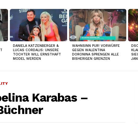
DANIELA KATZENBERGER &
WAHNSINN PUR! VORWÜRFE
DSC
IT
LUCAS CORDALIS: UNSERE
GEGEN WALENTINA
KLA
TOCHTER WILL ERNSTHAFT
DORONINA SPRENGEN ALLE
SIE
MODEL WERDEN
BISHERIGEN GRENZEN
JAN
LITY
oelina Karabas –
 Büchner