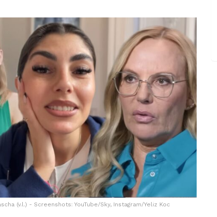
scha (v.l.) - Screenshots: YouTube/Sky, Instagram/Yeliz Koc