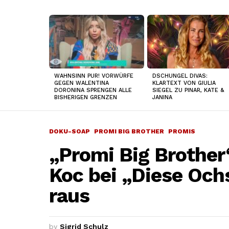
TOP
NEWS
WAHNSINN PUR! VORWÜRFE
DSCHUNGEL DIVAS:
GEGEN WALENTINA
KLARTEXT VON GIULIA
DORONINA SPRENGEN ALLE
SIEGEL ZU PINAR, KATE &
BISHERIGEN GRENZEN
JANINA
DOKU-SOAP
PROMI BIG BROTHER
PROMIS
„Promi Big Brother
Koc bei „Diese Och
raus
by
Sigrid Schulz