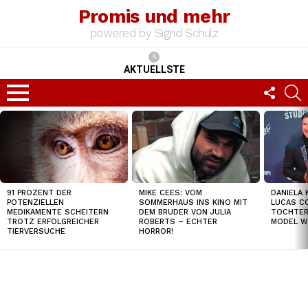
Promis und mehr
powered by Sigrid Schulz
AKTUELLSTE
FOLLO
S
US
Menu
TOP
NEWS
91 PROZENT DER
MIKE CEES: VOM
DANIELA 
POTENZIELLEN
SOMMERHAUS INS KINO MIT
LUCAS C
MEDIKAMENTE SCHEITERN
DEM BRUDER VON JULIA
TOCHTER
TROTZ ERFOLGREICHER
ROBERTS – ECHTER
MODEL W
TIERVERSUCHE
HORROR!