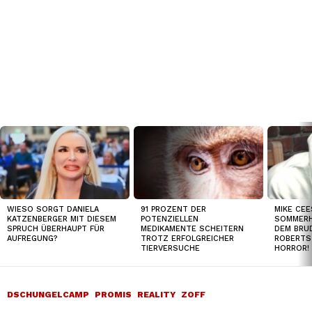
TOP
NEWS
WIESO SORGT DANIELA
91 PROZENT DER
MIKE CEE
KATZENBERGER MIT DIESEM
POTENZIELLEN
SOMMERH
SPRUCH ÜBERHAUPT FÜR
MEDIKAMENTE SCHEITERN
DEM BRUD
AUFREGUNG?
TROTZ ERFOLGREICHER
ROBERTS
TIERVERSUCHE
HORROR!
DSCHUNGELCAMP
PROMIS
REALITY
ZOFF