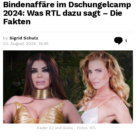
Bindenaffäre im Dschungelcamp
2024: Was RTL dazu sagt – Die
Fakten
by
Sigrid Schulz
Co
1
23. August 2024, 14:45
Kader (l.) und Giulia - Fotos: RTL