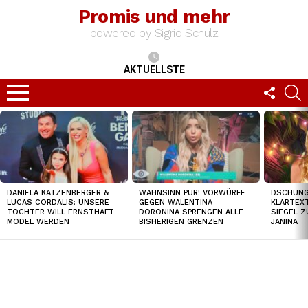
Promis und mehr
powered by Sigrid Schulz
AKTUELLSTE
FOLLO
S
US
Menu
TOP
NEWS
DANIELA KATZENBERGER &
WAHNSINN PUR! VORWÜRFE
DSCHUNGE
LUCAS CORDALIS: UNSERE
GEGEN WALENTINA
KLARTEXT
TOCHTER WILL ERNSTHAFT
DORONINA SPRENGEN ALLE
SIEGEL Z
MODEL WERDEN
BISHERIGEN GRENZEN
JANINA