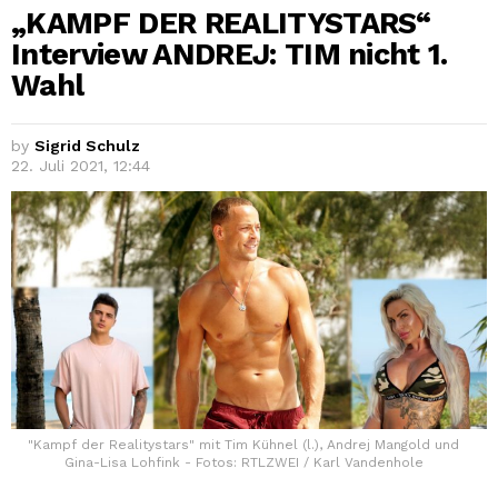
„KAMPF DER REALITYSTARS“
Interview ANDREJ: TIM nicht 1.
Wahl
by
Sigrid Schulz
22. Juli 2021, 12:44
"Kampf der Realitystars" mit Tim Kühnel (l.), Andrej Mangold und
Gina-Lisa Lohfink - Fotos: RTLZWEI / Karl Vandenhole