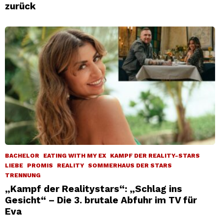
zurück
BACHELOR
EATING WITH MY EX
KAMPF DER REALITY-STARS
LIEBE
PROMIS
REALITY
SOMMERHAUS DER STARS
TRENNUNG
„Kampf der Realitystars“: „Schlag ins
Gesicht“ – Die 3. brutale Abfuhr im TV für
Eva