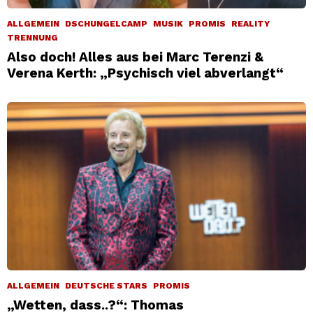
ALLGEMEIN
DSCHUNGELCAMP
MUSIK
PROMIS
REALITY
TRENNUNG
Also doch! Alles aus bei Marc Terenzi &
Verena Kerth: „Psychisch viel abverlangt“
ALLGEMEIN
DEUTSCHE STARS
PROMIS
„Wetten, dass..?“: Thomas