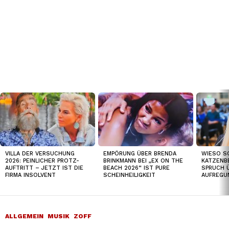
TOP
NEWS
VILLA DER VERSUCHUNG
EMPÖRUNG ÜBER BRENDA
WIESO S
2026: PEINLICHER PROTZ-
BRINKMANN BEI „EX ON THE
KATZENB
AUFTRITT – JETZT IST DIE
BEACH 2026“ IST PURE
SPRUCH 
FIRMA INSOLVENT
SCHEINHEILIGKEIT
AUFREGU
ALLGEMEIN
MUSIK
ZOFF