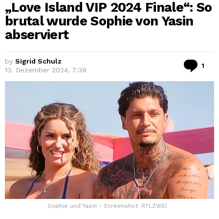
„Love Island VIP 2024 Finale“: So
brutal wurde Sophie von Yasin
abserviert
by
Sigrid Schulz
Co
1
13. Dezember 2024, 7:39
Sophie und Yasin - Screenshot: RTLZWEI