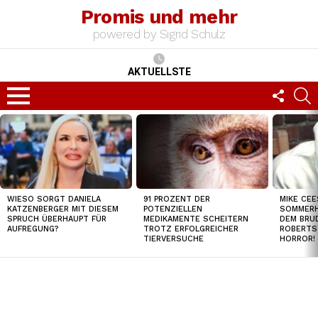
Promis und mehr
powered by Sigrid Schulz
AKTUELLSTE
FOLLO
S
US
Menu
TOP
NEWS
WIESO SORGT DANIELA
91 PROZENT DER
MIKE CEE
KATZENBERGER MIT DIESEM
POTENZIELLEN
SOMMERH
SPRUCH ÜBERHAUPT FÜR
MEDIKAMENTE SCHEITERN
DEM BRUD
AUFREGUNG?
TROTZ ERFOLGREICHER
ROBERTS
TIERVERSUCHE
HORROR!