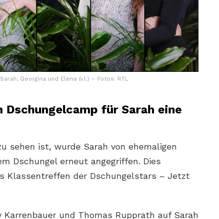
 Sarah, Georgina und Elena (v.l.) – Fotos: RTL
m Dschungelcamp für Sarah eine
zu sehen ist, wurde Sarah von ehemaligen
m Dschungel erneut angegriffen. Dies
s Klassentreffen der Dschungelstars – Jetzt
y Karrenbauer und Thomas Rupprath auf Sarah