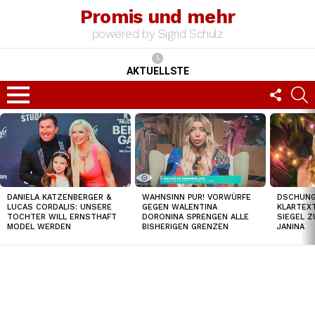
Promis und mehr
powered by Sigrid Schulz
AKTUELLSTE
FOLLO
S
US
Menu
TOP
NEWS
DSCHUNGE
DANIELA KATZENBERGER &
WAHNSINN PUR! VORWÜRFE
KLARTEXT
LUCAS CORDALIS: UNSERE
GEGEN WALENTINA
SIEGEL Z
TOCHTER WILL ERNSTHAFT
DORONINA SPRENGEN ALLE
JANINA
MODEL WERDEN
BISHERIGEN GRENZEN