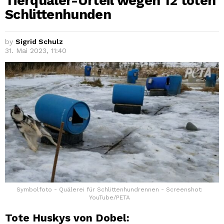
Tierquäler-Urteil wegen 12 toten
Schlittenhunden
by
Sigrid Schulz
31. Mai 2023, 11:40
Symbolfoto - Quälerei für Schlittenhundrennen - Screenshot:
YouTube/PETA
Tote Huskys von Dobel: