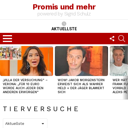
Promis und mehr
powered by Sigrid Schulz
AKTUELLSTE
FOLLO
S
US
Menu
TOP
NEWS
„VILLA DER VERSUCHUNG“ –
WOW! JAKOB MORGENSTERN
WER HÄT
VERONA: „FÜR 10 EURO
ERWEIST SICH ALS WAHRER
FRANK F
WÜRDE AUCH JEDER DEN
HELD + DER JÄGER BLAMIERT
VORBILD 
ANDEREN ERWÜRGEN“
SICH
ALEKS PE
TIERVERSUCHE