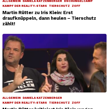
ALLGEMEIN
DANIELA KATZENBERGER
DSCHUNGELCAMP
KAMPF DER REALITY-STARS
TIERSCHUTZ
ZOFF
Martin Rütter zu Iris Klein: Erst
draufknüppeln, dann heulen – Tierschutz
zählt!
ALLGEMEIN
DANIELA KATZENBERGER
KAMPF DER REALITY-STARS
TIERSCHUTZ
ZOFF