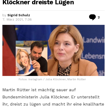
Klöckner dreiste Lügen
by
Sigrid Schulz
Ko
2
7. März 2021, 7:38
Fotos: Instagram / Julia Klöckner, Martin Rütter
Martin Rütter ist mächtig sauer auf
Bundesministerin Julia Klöckner. Er unterstellt
ihr, dreist zu lügen und macht ihr eine knallharte