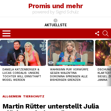
Promis und mehr
powered by Sigrid Schulz
AKTUELLSTE
FOLLO
S
US
Menu
TOP
NEWS
DSCHUNGE
DANIELA KATZENBERGER &
WAHNSINN PUR! VORWÜRFE
KLARTEXT
LUCAS CORDALIS: UNSERE
GEGEN WALENTINA
SIEGEL Z
TOCHTER WILL ERNSTHAFT
DORONINA SPRENGEN ALLE
JANINA
MODEL WERDEN
BISHERIGEN GRENZEN
ALLGEMEIN
TIERSCHUTZ
Martin Rütter unterstellt Julia