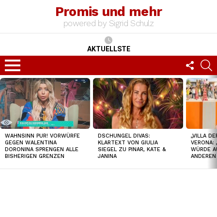
Promis und mehr
powered by Sigrid Schulz
AKTUELLSTE
FOLLO
S
US
Menu
TOP
NEWS
DSCHUNGEL DIVAS:
„VILLA D
WAHNSINN PUR! VORWÜRFE
KLARTEXT VON GIULIA
VERONA: 
GEGEN WALENTINA
SIEGEL ZU PINAR, KATE &
WÜRDE A
DORONINA SPRENGEN ALLE
JANINA
ANDEREN
BISHERIGEN GRENZEN