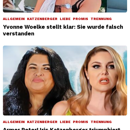
ALLGEMEIN
KATZENBERGER
LIEBE
PROMIS
TRENNUNG
Yvonne Woelke stellt klar: Sie wurde falsch
verstanden
ALLGEMEIN
KATZENBERGER
LIEBE
PROMIS
TRENNUNG
Armer Peter! Iris Katzenberger triumphiert