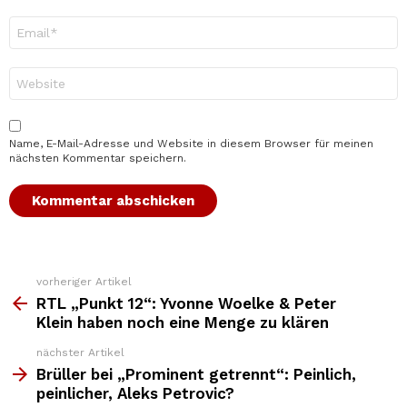
E-
Mail-
Adresse
*
Website
Name, E-Mail-Adresse und Website in diesem Browser für meinen
nächsten Kommentar speichern.
vorheriger Artikel
Weitere
Top
RTL „Punkt 12“: Yvonne Woelke & Peter
News
Klein haben noch eine Menge zu klären
nächster Artikel
Brüller bei „Prominent getrennt“: Peinlich,
peinlicher, Aleks Petrovic?