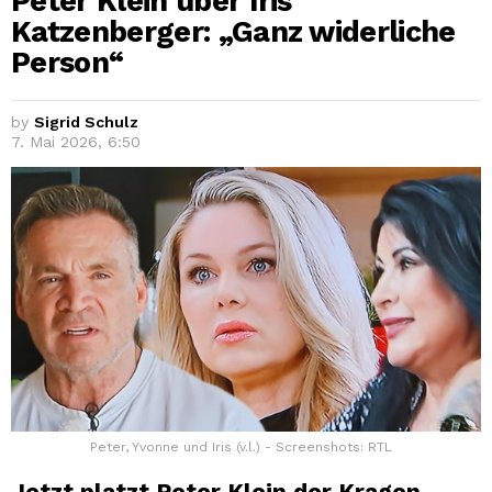
Peter Klein über Iris
Katzenberger: „Ganz widerliche
Person“
by
Sigrid Schulz
7. Mai 2026, 6:50
Peter, Yvonne und Iris (v.l.) - Screenshots: RTL
Jetzt platzt Peter Klein der Kragen –