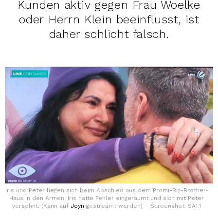
Kunden aktiv gegen Frau Woelke
oder Herrn Klein beeinflusst, ist
daher schlicht falsch.
Iris und Peter liegen sich beim Abschied aus dem Promi-Big-Brother-
Haus in den Armen. Iris hatte Fehler eingeräumt und sich mit Peter
versöhnt. (Kann auf
Joyn
gestreamt werden) – Screenshot: SAT.1