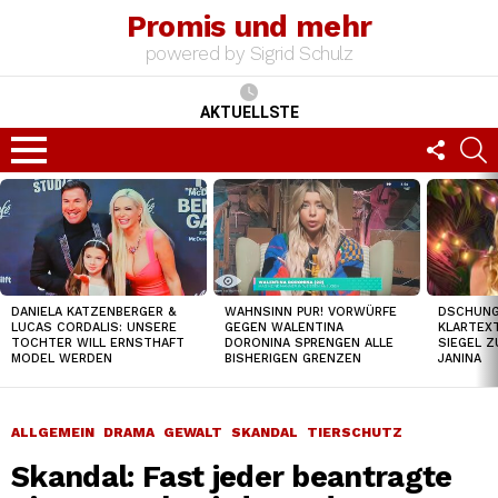
Promis und mehr
powered by Sigrid Schulz
AKTUELLSTE
FOLLO
S
US
Menu
TOP
NEWS
DSCHUNGE
DANIELA KATZENBERGER &
WAHNSINN PUR! VORWÜRFE
KLARTEXT
LUCAS CORDALIS: UNSERE
GEGEN WALENTINA
SIEGEL Z
TOCHTER WILL ERNSTHAFT
DORONINA SPRENGEN ALLE
JANINA
MODEL WERDEN
BISHERIGEN GRENZEN
ALLGEMEIN
DRAMA
GEWALT
SKANDAL
TIERSCHUTZ
Skandal: Fast jeder beantragte