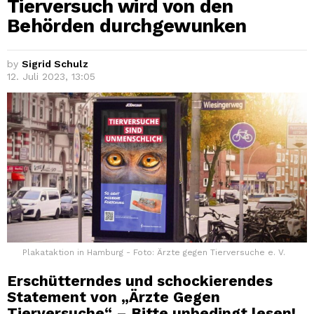
Tierversuch wird von den
Behörden durchgewunken
by
Sigrid Schulz
12. Juli 2023, 13:05
Plakataktion in Hamburg - Foto: Ärzte gegen Tierversuche e. V.
Erschütterndes und schockierendes
Statement von „Ärzte Gegen
Tierversuche“ – Bitte unbedingt lesen!