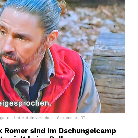
gar mit Untertiteln versehen - Screenshot: RTL
ck Romer sind im Dschungelcamp