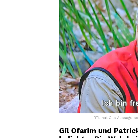
RTL hat Gils Aussage so
Gil Ofarim und Patri