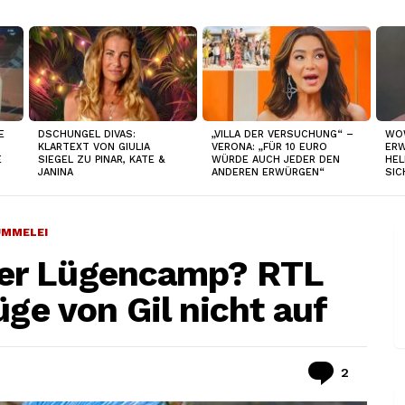
E
DSCHUNGEL DIVAS:
„VILLA DER VERSUCHUNG“ –
WO
KLARTEXT VON GIULIA
VERONA: „FÜR 10 EURO
ERW
E
SIEGEL ZU PINAR, KATE &
WÜRDE AUCH JEDER DEN
HEL
JANINA
ANDEREN ERWÜRGEN“
SIC
UMMELEI
er Lügencamp? RTL
üge von Gil nicht auf
Kommen
2