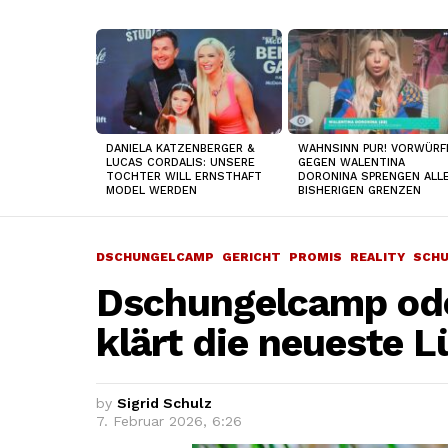
TOP
NEWS
DANIELA KATZENBERGER &
WAHNSINN PUR! VORWÜRF
LUCAS CORDALIS: UNSERE
GEGEN WALENTINA
TOCHTER WILL ERNSTHAFT
DORONINA SPRENGEN ALL
MODEL WERDEN
BISHERIGEN GRENZEN
DSCHUNGELCAMP
GERICHT
PROMIS
REALITY
SCH
Dschungelcamp od
klärt die neueste L
by
Sigrid Schulz
7. Februar 2026, 6:26