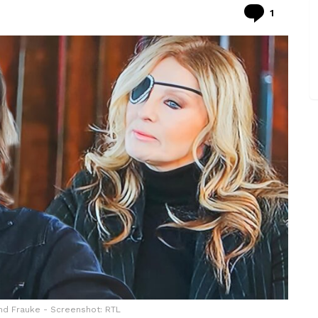
Commen
1
und Frauke - Screenshot: RTL