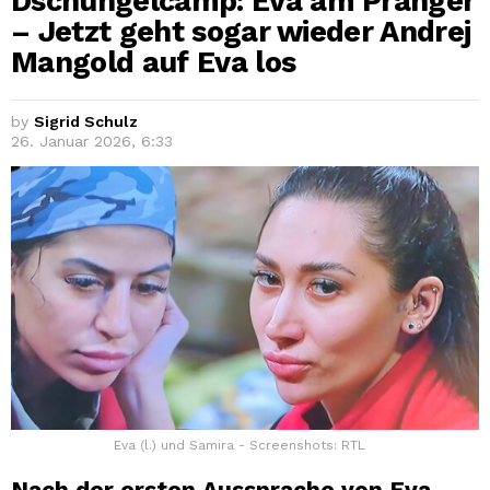
Dschungelcamp: Eva am Pranger
– Jetzt geht sogar wieder Andrej
Mangold auf Eva los
by
Sigrid Schulz
26. Januar 2026, 6:33
Eva (l.) und Samira - Screenshots: RTL
Nach der ersten Aussprache von Eva