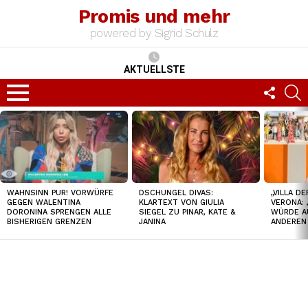
Promis und mehr
powered by Sigrid Schulz
AKTUELLSTE
FOLLO
S
US
Menu
TOP
NEWS
WAHNSINN PUR! VORWÜRFE
DSCHUNGEL DIVAS:
„VILLA D
GEGEN WALENTINA
KLARTEXT VON GIULIA
VERONA: 
DORONINA SPRENGEN ALLE
SIEGEL ZU PINAR, KATE &
WÜRDE A
BISHERIGEN GRENZEN
JANINA
ANDEREN