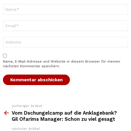
Name
*
E-
Mail-
Adresse
*
Website
Name, E-Mail-Adresse und Website in diesem Browser für meinen
nächsten Kommentar speichern.
vorheriger Artikel
Weitere
Top
Vom Dschungelcamp auf die Anklagebank?
News
Gil Ofarims Manager: Schon zu viel gesagt
nächster Artikel