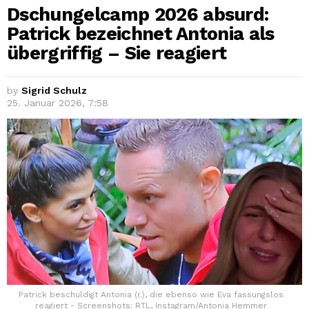
Dschungelcamp 2026 absurd:
Patrick bezeichnet Antonia als
übergriffig – Sie reagiert
by
Sigrid Schulz
25. Januar 2026, 7:58
Patrick beschuldigt Antonia (r.), die ebenso wie Eva fassungslos
reagiert - Screenshots: RTL, Instagram/Antonia Hemmer