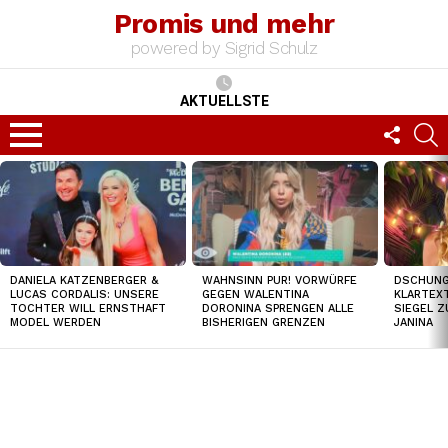
Promis und mehr
powered by Sigrid Schulz
AKTUELLSTE
FOLLO
S
US
Menu
TOP
NEWS
DANIELA KATZENBERGER &
WAHNSINN PUR! VORWÜRFE
DSCHUNGE
LUCAS CORDALIS: UNSERE
GEGEN WALENTINA
KLARTEXT
TOCHTER WILL ERNSTHAFT
DORONINA SPRENGEN ALLE
SIEGEL Z
MODEL WERDEN
BISHERIGEN GRENZEN
JANINA