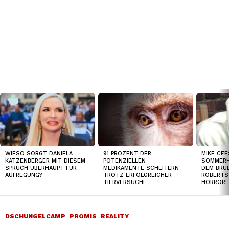
TOP
NEWS
WIESO SORGT DANIELA
91 PROZENT DER
MIKE CEE
KATZENBERGER MIT DIESEM
POTENZIELLEN
SOMMERH
SPRUCH ÜBERHAUPT FÜR
MEDIKAMENTE SCHEITERN
DEM BRUD
AUFREGUNG?
TROTZ ERFOLGREICHER
ROBERTS
TIERVERSUCHE
HORROR!
DSCHUNGELCAMP
PROMIS
REALITY