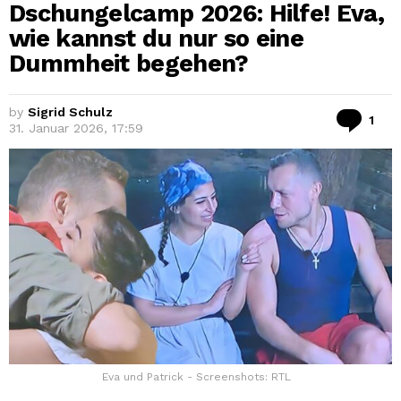
Dschungelcamp 2026: Hilfe! Eva,
wie kannst du nur so eine
Dummheit begehen?
by
Sigrid Schulz
Co
1
31. Januar 2026, 17:59
Eva und Patrick - Screenshots: RTL